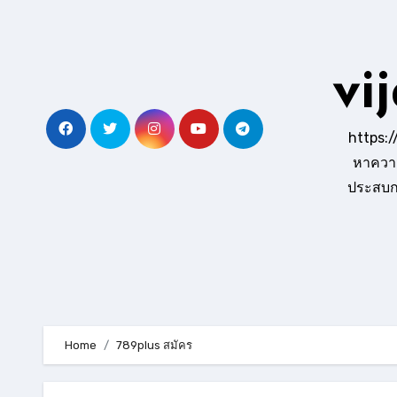
Skip
to
content
vi
https:/
หาความ
ประสบกา
Home
789plus สมัคร