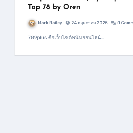
Top 78 by Oren
Mark Bailey
24 พฤษภาคม 2025
0 Comm
789plus คือเว็บไซต์พนันออนไลน์…