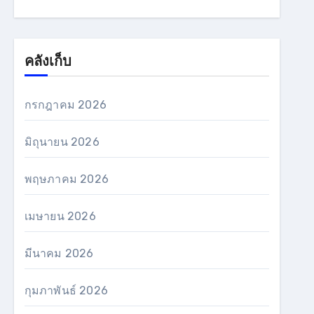
คลังเก็บ
กรกฎาคม 2026
มิถุนายน 2026
พฤษภาคม 2026
เมษายน 2026
มีนาคม 2026
กุมภาพันธ์ 2026