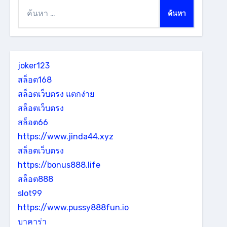
ค้นหา
สำหรับ:
joker123
สล็อต168
สล็อตเว็บตรง แตกง่าย
สล็อตเว็บตรง
สล็อต66
https://www.jinda44.xyz
สล็อตเว็บตรง
https://bonus888.life
สล็อต888
slot99
https://www.pussy888fun.io
บาคาร่า