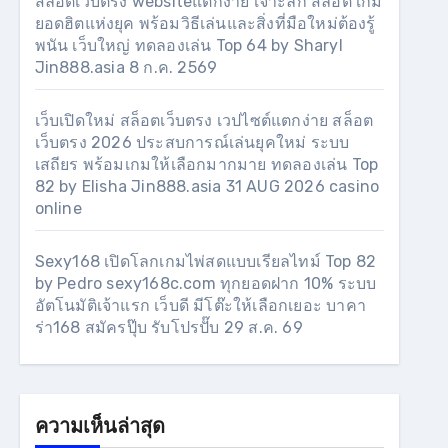
สล็อตเว็บตรง websiteแตกง่าย เจาะลึก สล็อต เกม
ยอดฮิตแห่งยุค พร้อมวิธีเล่นและสิ่งที่มือใหม่ต้องรู้
พนัน เว็บใหญ่ ทดลองเล่น Top 64 by Sharyl
Jin888.asia 8 ก.ค. 2569
เว็บเปิดใหม่ สล็อตเว็บตรง เวปไซต์แตกง่าย สล็อต
เว็บตรง 2026 ประสบการณ์เล่นยุคใหม่ ระบบ
เสถียร พร้อมเกมให้เลือกมากมาย ทดลองเล่น Top
82 by Elisha Jin888.asia 31 AUG 2026 casino
online
Sexy168 เปิดโลกเกมไพ่สดแบบเรียลไทม์ Top 82
by Pedro sexy168c.com ทุกยอดฝาก 10% ระบบ
อัตโนมัติเจ้าแรก เว็บดี มีโต๊ะให้เลือกเยอะ บาคา
ร่า168 สมัครปุ๊บ รับโปรปั๊บ 29 ส.ค. 69
ความเห็นล่าสุด