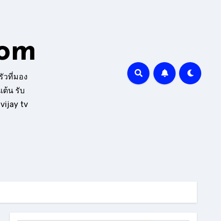
com
ัวที่มอง
ต้น รับ
vijay tv