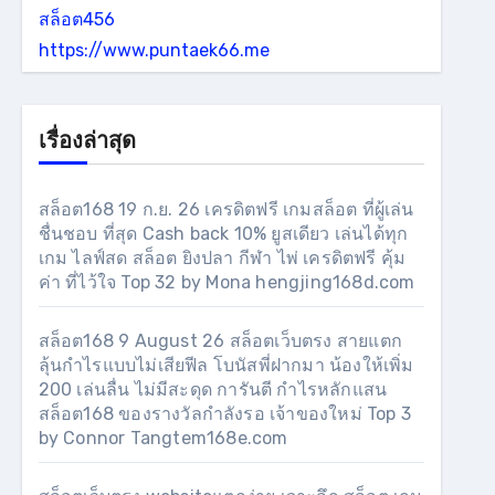
สล็อต456
https://www.puntaek66.me
เรื่องล่าสุด
สล็อต168 19 ก.ย. 26 เครดิตฟรี เกมสล็อต ที่ผู้เล่น
ชื่นชอบ ที่สุด Cash back 10% ยูสเดียว เล่นได้ทุก
เกม ไลฟ์สด สล็อต ยิงปลา กีฬา ไพ่ เครดิตฟรี คุ้ม
ค่า ที่ไว้ใจ Top 32 by Mona hengjing168d.com
สล็อต168 9 August 26 สล็อตเว็บตรง สายแตก
ลุ้นกำไรแบบไม่เสียฟีล โบนัสพี่ฝากมา น้องให้เพิ่ม
200 เล่นลื่น ไม่มีสะดุด การันตี กำไรหลักแสน
สล็อต168 ของรางวัลกำลังรอ เจ้าของใหม่ Top 3
by Connor Tangtem168e.com