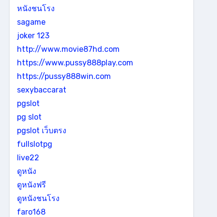
หนังชนโรง
sagame
joker 123
http://www.movie87hd.com
https://www.pussy888play.com
https://pussy888win.com
sexybaccarat
pgslot
pg slot
pgslot เว็บตรง
fullslotpg
live22
ดูหนัง
ดูหนังฟรี
ดูหนังชนโรง
faro168