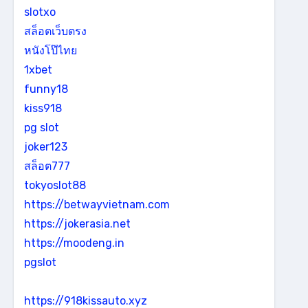
slotxo
สล็อตเว็บตรง
หนังโป๊ไทย
1xbet
funny18
kiss918
pg slot
joker123
สล็อต777
tokyoslot88
https://betwayvietnam.com
https://jokerasia.net
https://moodeng.in
pgslot
https://918kissauto.xyz