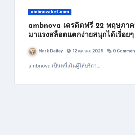
ambnovabet.com
ambnova เครดิตฟรี 22 พฤษภาคม
มาแรงสล็อตแตกง่ายสนุกได้เรื่อย
Mark Bailey
12 ตุลาคม 2025
0 Commen
ambnova เป็นหนึ่งในผู้ให้บริกา…