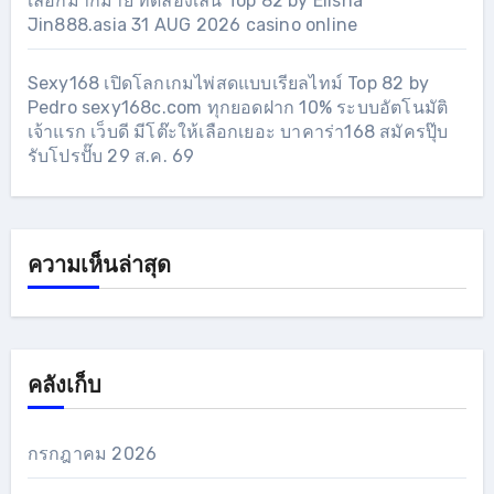
เลือกมากมาย ทดลองเล่น Top 82 by Elisha
Jin888.asia 31 AUG 2026 casino online
Sexy168 เปิดโลกเกมไพ่สดแบบเรียลไทม์ Top 82 by
Pedro sexy168c.com ทุกยอดฝาก 10% ระบบอัตโนมัติ
เจ้าแรก เว็บดี มีโต๊ะให้เลือกเยอะ บาคาร่า168 สมัครปุ๊บ
รับโปรปั๊บ 29 ส.ค. 69
ความเห็นล่าสุด
คลังเก็บ
กรกฎาคม 2026