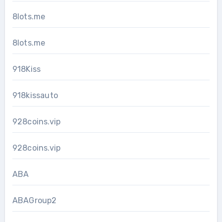
8lots.me
8lots.me
918Kiss
918kissauto
928coins.vip
928coins.vip
ABA
ABAGroup2