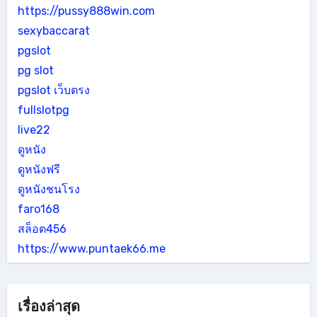
https://pussy888win.com
sexybaccarat
pgslot
pg slot
pgslot เว็บตรง
fullslotpg
live22
ดูหนัง
ดูหนังฟรี
ดูหนังชนโรง
faro168
สล็อต456
https://www.puntaek66.me
เรื่องล่าสุด