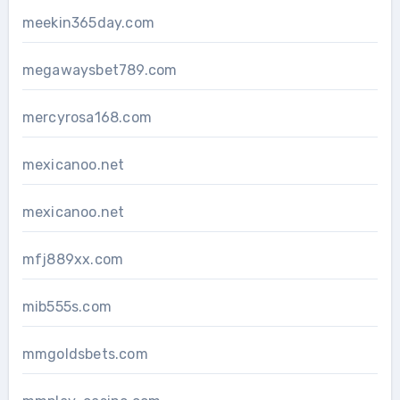
meekin365day.com
megawaysbet789.com
mercyrosa168.com
mexicanoo.net
mexicanoo.net
mfj889xx.com
mib555s.com
mmgoldsbets.com