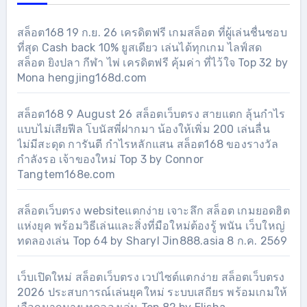
สล็อต168 19 ก.ย. 26 เครดิตฟรี เกมสล็อต ที่ผู้เล่นชื่นชอบ
ที่สุด Cash back 10% ยูสเดียว เล่นได้ทุกเกม ไลฟ์สด
สล็อต ยิงปลา กีฬา ไพ่ เครดิตฟรี คุ้มค่า ที่ไว้ใจ Top 32 by
Mona hengjing168d.com
สล็อต168 9 August 26 สล็อตเว็บตรง สายแตก ลุ้นกำไร
แบบไม่เสียฟีล โบนัสพี่ฝากมา น้องให้เพิ่ม 200 เล่นลื่น
ไม่มีสะดุด การันตี กำไรหลักแสน สล็อต168 ของรางวัล
กำลังรอ เจ้าของใหม่ Top 3 by Connor
Tangtem168e.com
สล็อตเว็บตรง websiteแตกง่าย เจาะลึก สล็อต เกมยอดฮิต
แห่งยุค พร้อมวิธีเล่นและสิ่งที่มือใหม่ต้องรู้ พนัน เว็บใหญ่
ทดลองเล่น Top 64 by Sharyl Jin888.asia 8 ก.ค. 2569
เว็บเปิดใหม่ สล็อตเว็บตรง เวปไซต์แตกง่าย สล็อตเว็บตรง
2026 ประสบการณ์เล่นยุคใหม่ ระบบเสถียร พร้อมเกมให้