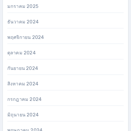
มกราคม 2025
ธันวาคม 2024
พฤศจิกายน 2024
ตุลาคม 2024
กันยายน 2024
สิงหาคม 2024
กรกฎาคม 2024
มิถุนายน 2024
พฤษภาคม 2024