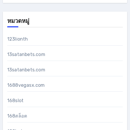
หมวดหมู่
123lionth
13satanbets.com
13satanbets.com
1688vegasx.com
168slot
168สล็อต