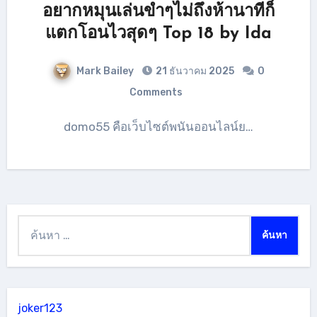
อยากหมุนเล่นขำๆไม่ถึงห้านาทีก็
แตกโอนไวสุดๆ Top 18 by Ida
Mark Bailey
21 ธันวาคม 2025
0
Comments
domo55 คือเว็บไซต์พนันออนไลน์ย…
ค้นหา
สำหรับ:
joker123