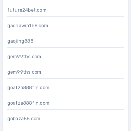
future24bet.com
gachawin168.com
gaojing888
gem99ths.com
gem99ths.com
goatza888fin.com
goatza888fin.com
gobaza88.com