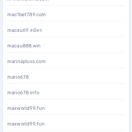
mac1bet789.com
macau69 สมัคร
macau888.win
marinapluss.com
mario678
mario678.info
maxworld99.fun
maxworld99.fun