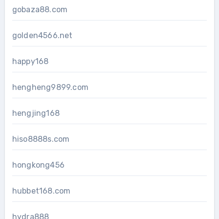
gobaza88.com
golden4566.net
happy168
hengheng9899.com
hengjing168
hiso8888s.com
hongkong456
hubbet168.com
hydra888