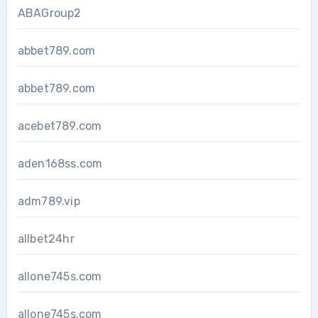
ABAGroup2
abbet789.com
abbet789.com
acebet789.com
aden168ss.com
adm789.vip
allbet24hr
allone745s.com
allone745s.com