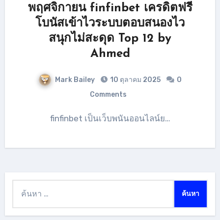
พฤศจิกายน finfinbet เครดิตฟรี
โบนัสเข้าไวระบบตอบสนองไว
สนุกไม่สะดุด Top 12 by
Ahmed
Mark Bailey
10 ตุลาคม 2025
0
Comments
finfinbet เป็นเว็บพนันออนไลน์ย…
ค้นหา
สำหรับ: