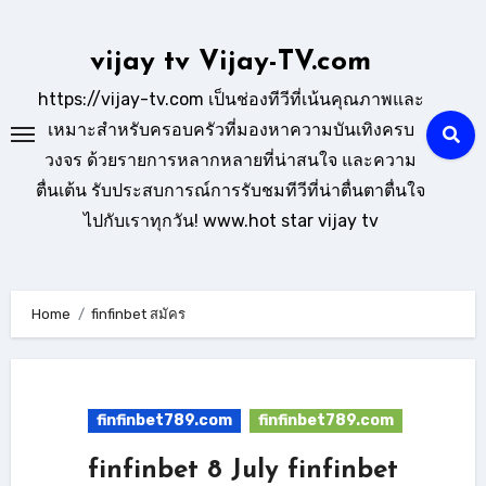
Skip
to
vijay tv Vijay-TV.com
content
https://vijay-tv.com เป็นช่องทีวีที่เน้นคุณภาพและ
เหมาะสำหรับครอบครัวที่มองหาความบันเทิงครบ
วงจร ด้วยรายการหลากหลายที่น่าสนใจ และความ
ตื่นเต้น รับประสบการณ์การรับชมทีวีที่น่าตื่นตาตื่นใจ
ไปกับเราทุกวัน! www.hot star vijay tv
Home
finfinbet สมัคร
finfinbet789.com
finfinbet789.com
finfinbet 8 July finfinbet