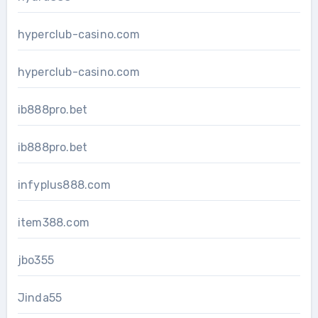
hyperclub-casino.com
hyperclub-casino.com
ib888pro.bet
ib888pro.bet
infyplus888.com
item388.com
jbo355
Jinda55