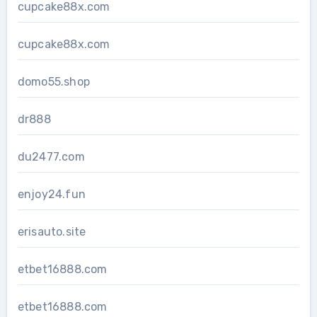
cupcake88x.com
cupcake88x.com
domo55.shop
dr888
du2477.com
enjoy24.fun
erisauto.site
etbet16888.com
etbet16888.com