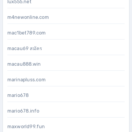
lux555.net
m4newonline.com
mac1bet789.com
macau69 สมัคร
macau888.win
marinapluss.com
mario678
mario678.info
maxworld99.fun