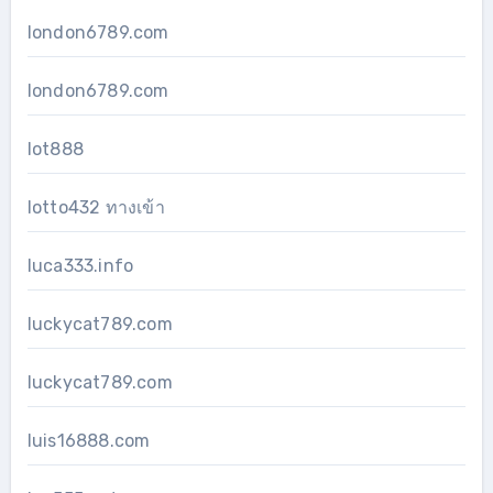
london6789.com
london6789.com
lot888
lotto432 ทางเข้า
luca333.info
luckycat789.com
luckycat789.com
luis16888.com