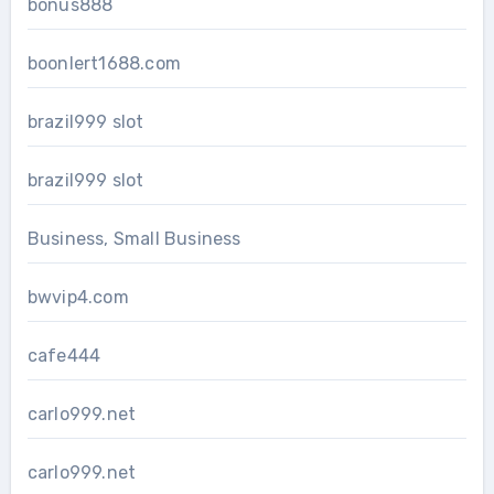
bonus888
boonlert1688.com
brazil999 slot
brazil999 slot
Business, Small Business
bwvip4.com
cafe444
carlo999.net
carlo999.net