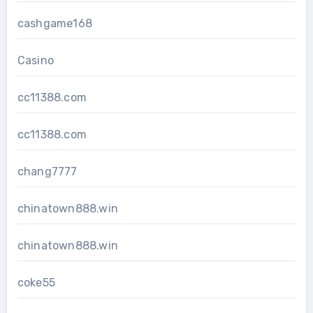
cashgame168
Casino
cc11388.com
cc11388.com
chang7777
chinatown888.win
chinatown888.win
coke55