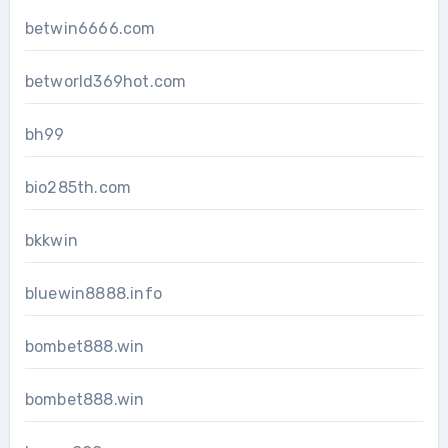
betwin6666.com
betworld369hot.com
bh99
bio285th.com
bkkwin
bluewin8888.info
bombet888.win
bombet888.win