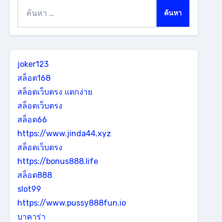
ค้นหา
สำหรับ:
joker123
สล็อต168
สล็อตเว็บตรง แตกง่าย
สล็อตเว็บตรง
สล็อต66
https://www.jinda44.xyz
สล็อตเว็บตรง
https://bonus888.life
สล็อต888
slot99
https://www.pussy888fun.io
บาคาร่า