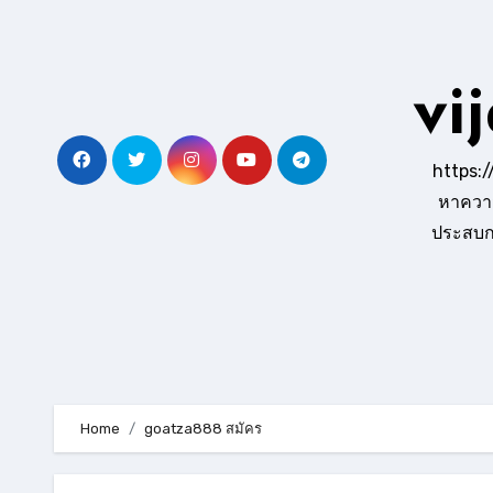
Skip
to
content
vi
https:/
หาความ
ประสบกา
Home
goatza888 สมัคร