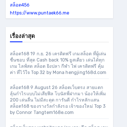
สล็อต456
https://www.puntaek66.me
เรื่องล่าสุด
สล็อต168 19 ก.ย. 26 เครดิตฟรี เกมสล็อต ที่ผู้เล่น
ชื่นชอบ ที่สุด Cash back 10% ยูสเดียว เล่นได้ทุก
เกม ไลฟ์สด สล็อต ยิงปลา กีฬา ไพ่ เครดิตฟรี คุ้ม
ค่า ที่ไว้ใจ Top 32 by Mona hengjing168d.com
สล็อต168 9 August 26 สล็อตเว็บตรง สายแตก
ลุ้นกำไรแบบไม่เสียฟีล โบนัสพี่ฝากมา น้องให้เพิ่ม
200 เล่นลื่น ไม่มีสะดุด การันตี กำไรหลักแสน
สล็อต168 ของรางวัลกำลังรอ เจ้าของใหม่ Top 3
by Connor Tangtem168e.com