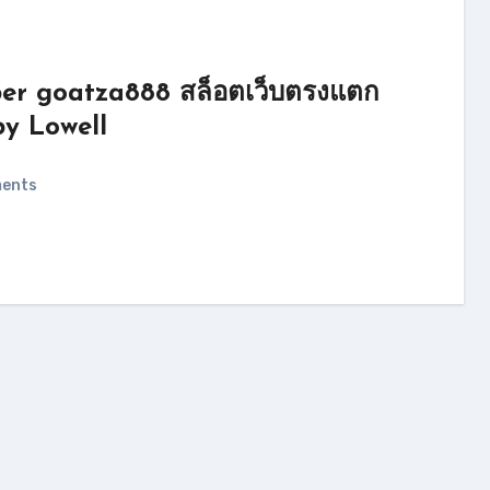
ber goatza888 สล็อตเว็บตรงแตก
by Lowell
ents