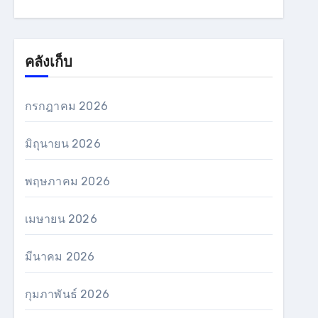
คลังเก็บ
กรกฎาคม 2026
มิถุนายน 2026
พฤษภาคม 2026
เมษายน 2026
มีนาคม 2026
กุมภาพันธ์ 2026