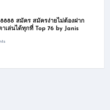
8888 สมัคร สมัครง่ายไม่ต้องฝาก
เล่นได้ทุกที่ Top 76 by Janis
nts