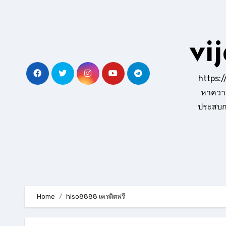
Skip
to
content
vi
https:/
หาความ
ประสบกา
Home
hiso8888 เครดิตฟรี