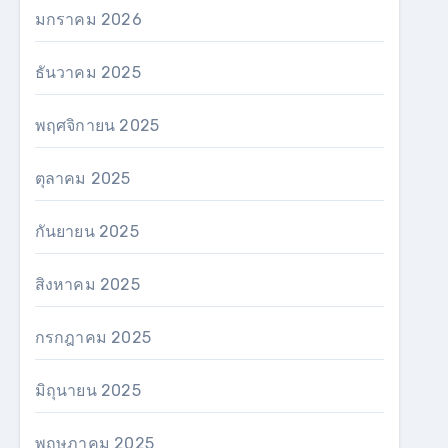
มกราคม 2026
ธันวาคม 2025
พฤศจิกายน 2025
ตุลาคม 2025
กันยายน 2025
สิงหาคม 2025
กรกฎาคม 2025
มิถุนายน 2025
พฤษภาคม 2025