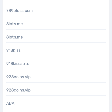
789pluss.com
8lots.me
8lots.me
918Kiss
918kissauto
928coins.vip
928coins.vip
ABA