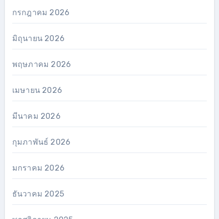
กรกฎาคม 2026
มิถุนายน 2026
พฤษภาคม 2026
เมษายน 2026
มีนาคม 2026
กุมภาพันธ์ 2026
มกราคม 2026
ธันวาคม 2025