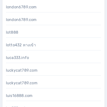
london6789.com
london6789.com
lot888
lotto432 ทางเข้า
luca333.info
luckycat789.com
luckycat789.com
luis16888.com