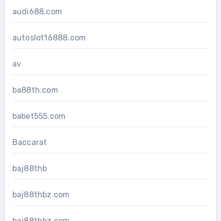
audi688.com
autoslot16888.com
av
ba88th.com
babet555.com
Baccarat
baj88thb
baj88thbz.com
baj88thbz.com