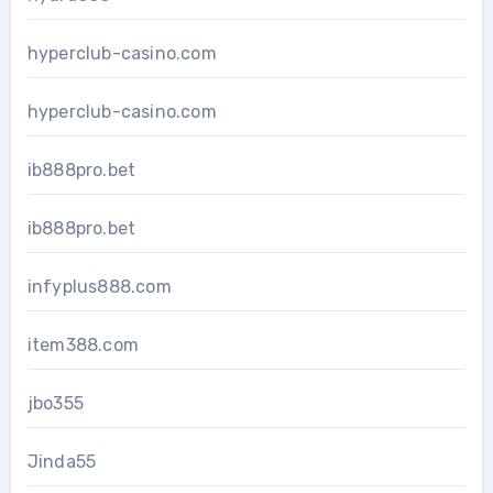
hyperclub-casino.com
hyperclub-casino.com
ib888pro.bet
ib888pro.bet
infyplus888.com
item388.com
jbo355
Jinda55