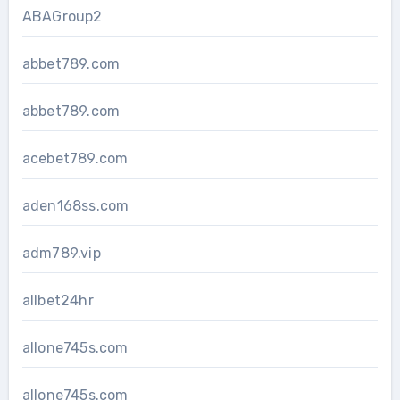
ABAGroup2
abbet789.com
abbet789.com
acebet789.com
aden168ss.com
adm789.vip
allbet24hr
allone745s.com
allone745s.com