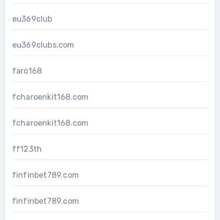
eu369club
eu369clubs.com
faro168
fcharoenkit168.com
fcharoenkit168.com
ff123th
finfinbet789.com
finfinbet789.com