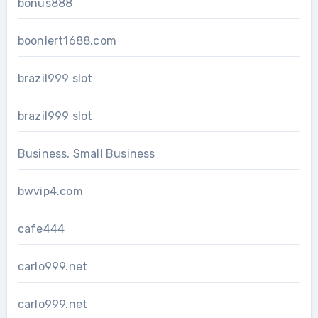
bonus888
boonlert1688.com
brazil999 slot
brazil999 slot
Business, Small Business
bwvip4.com
cafe444
carlo999.net
carlo999.net