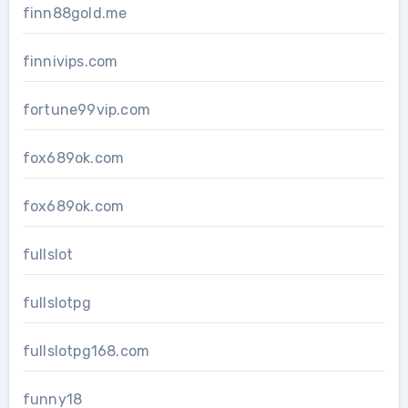
finn88gold.me
finnivips.com
fortune99vip.com
fox689ok.com
fox689ok.com
fullslot
fullslotpg
fullslotpg168.com
funny18