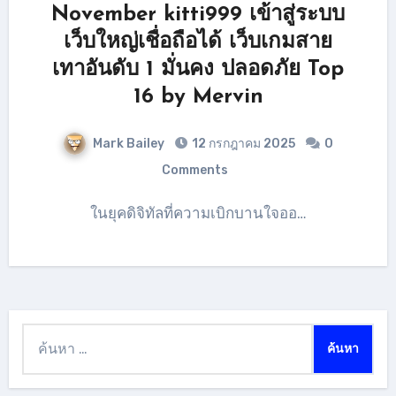
November kitti999 เข้าสู่ระบบ
เว็บใหญ่เชื่อถือได้ เว็บเกมสาย
เทาอันดับ 1 มั่นคง ปลอดภัย Top
16 by Mervin
Mark Bailey
12 กรกฎาคม 2025
0
Comments
ในยุคดิจิทัลที่ความเบิกบานใจออ…
ค้นหา
สำหรับ: