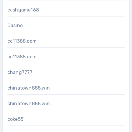
cashgame168
Casino
cc11388.com
cc11388.com
chang7777
chinatown888.win
chinatown888.win
coke55