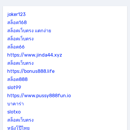
joker123
สล็อต168
สล็อตเว็บตรง แตกง่าย
สล็อตเว็บตรง
สล็อต66
https://www.jinda44.xyz
สล็อตเว็บตรง
https://bonus888.life
สล็อต888
slot99
https://www.pussy888fun.io
บาคาร่า
slotxo
สล็อตเว็บตรง
หนังโป๊ไทย