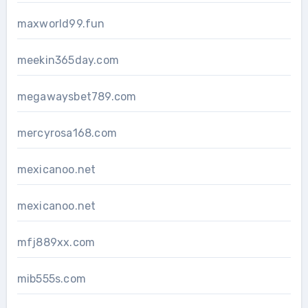
maxworld99.fun
meekin365day.com
megawaysbet789.com
mercyrosa168.com
mexicanoo.net
mexicanoo.net
mfj889xx.com
mib555s.com