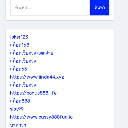
ค้นหา
สำหรับ:
joker123
สล็อต168
สล็อตเว็บตรง แตกง่าย
สล็อตเว็บตรง
สล็อต66
https://www.jinda44.xyz
สล็อตเว็บตรง
https://bonus888.life
สล็อต888
slot99
https://www.pussy888fun.io
บาคาร่า