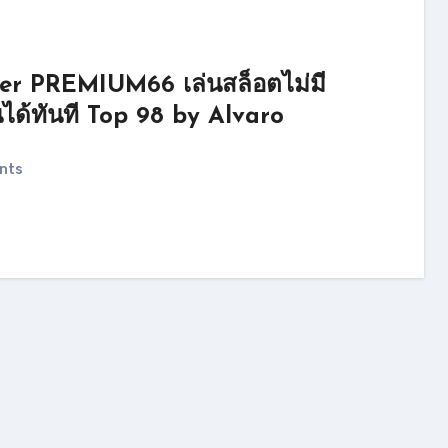
r PREMIUM66 เล่นสล็อตไม่มี
นได้ทันที Top 98 by Alvaro
nts