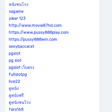
หนังชนโรง
sagame
joker 123
http://www.movie87hd.com
https://www.pussy888play.com
https://pussy888win.com
sexybaccarat
pgslot
pg slot
pgslot เว็บตรง
fullslotpg
live22
ดูหนัง
ดูหนังฟรี
ดูหนังชนโรง
faro168