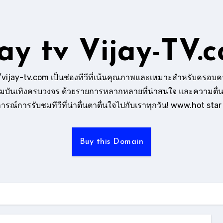
jay tv Vijay-TV.
/vijay-tv.com เป็นช่องทีวีที่เน้นคุณภาพและเหมาะสำหรับครอบคร
บันเทิงครบวงจร ด้วยรายการหลากหลายที่น่าสนใจ และความตื่นเ
รณ์การรับชมทีวีที่น่าตื่นตาตื่นใจไปกับเราทุกวัน! www.hot star 
Buy this Domain