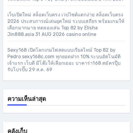
เว็บเปิดใหม่ สล็อตเว็บตรง เวปไซต์แตกง่าย สล็อตเว็บตรง
2026 ประสบการณ์เล่นยุคใหม่ ระบบเสถียร พร้อมเกมให้
เลือกมากมาย ทดลองเล่น Top 82 by Elisha
Jin888.asia 31 AUG 2026 casino online
Sexy168 เปิดโลกเกมไพ่สดแบบเรียลไทม์ Top 82 by
Pedro sexy168c.com ทุกยอดฝาก 10% ระบบอัตโนมัติ
เจ้าแรก เว็บดี มีโต๊ะให้เลือกเยอะ บาคาร่า168 สมัครปุ๊บ
รับโปรปั๊บ 29 ส.ค. 69
ความเห็นล่าสุด
คลังเก็บ