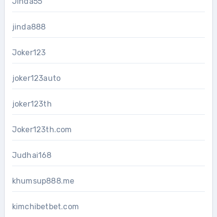
Jinda55
jinda888
Joker123
joker123auto
joker123th
Joker123th.com
Judhai168
khumsup888.me
kimchibetbet.com