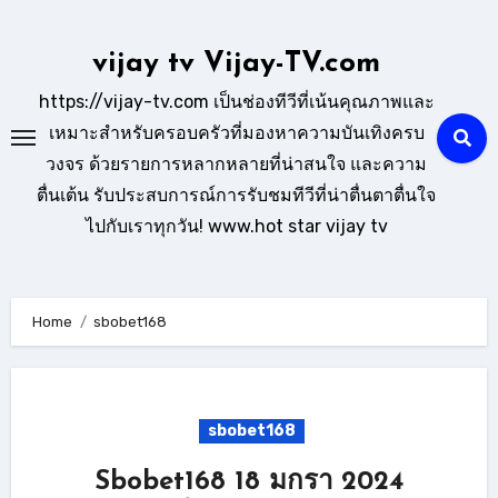
Skip
to
vijay tv Vijay-TV.com
content
https://vijay-tv.com เป็นช่องทีวีที่เน้นคุณภาพและ
เหมาะสำหรับครอบครัวที่มองหาความบันเทิงครบ
วงจร ด้วยรายการหลากหลายที่น่าสนใจ และความ
ตื่นเต้น รับประสบการณ์การรับชมทีวีที่น่าตื่นตาตื่นใจ
ไปกับเราทุกวัน! www.hot star vijay tv
Home
sbobet168
sbobet168
Sbobet168 18 มกรา 2024