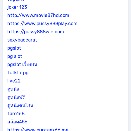
joker 123
http://www.movie87hd.com
https://www.pussy888play.com
https://pussy888win.com
sexybaccarat
pgslot
pg slot
pgslot เว็บตรง
fullslotpg
live22
ดูหนัง
ดูหนังฟรี
ดูหนังชนโรง
faro168
สล็อต456
https://www.puntaek66.me