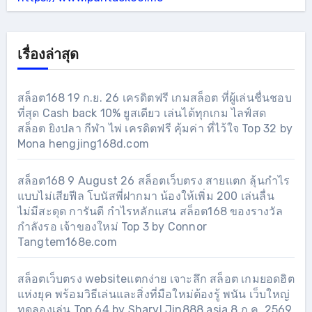
เรื่องล่าสุด
สล็อต168 19 ก.ย. 26 เครดิตฟรี เกมสล็อต ที่ผู้เล่นชื่นชอบ
ที่สุด Cash back 10% ยูสเดียว เล่นได้ทุกเกม ไลฟ์สด
สล็อต ยิงปลา กีฬา ไพ่ เครดิตฟรี คุ้มค่า ที่ไว้ใจ Top 32 by
Mona hengjing168d.com
สล็อต168 9 August 26 สล็อตเว็บตรง สายแตก ลุ้นกำไร
แบบไม่เสียฟีล โบนัสพี่ฝากมา น้องให้เพิ่ม 200 เล่นลื่น
ไม่มีสะดุด การันตี กำไรหลักแสน สล็อต168 ของรางวัล
กำลังรอ เจ้าของใหม่ Top 3 by Connor
Tangtem168e.com
สล็อตเว็บตรง websiteแตกง่าย เจาะลึก สล็อต เกมยอดฮิต
แห่งยุค พร้อมวิธีเล่นและสิ่งที่มือใหม่ต้องรู้ พนัน เว็บใหญ่
ทดลองเล่น Top 64 by Sharyl Jin888.asia 8 ก.ค. 2569