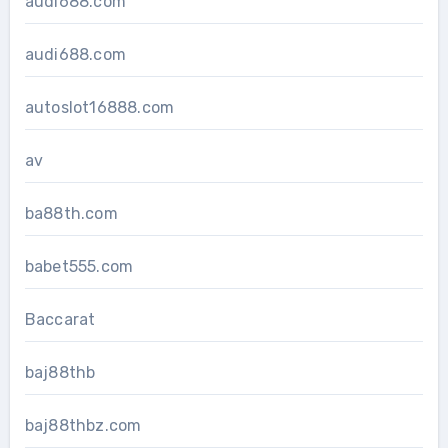
audi688.com
audi688.com
autoslot16888.com
av
ba88th.com
babet555.com
Baccarat
baj88thb
baj88thbz.com