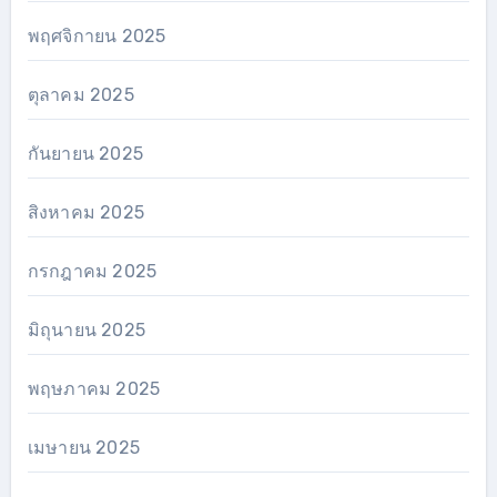
พฤศจิกายน 2025
ตุลาคม 2025
กันยายน 2025
สิงหาคม 2025
กรกฎาคม 2025
มิถุนายน 2025
พฤษภาคม 2025
เมษายน 2025