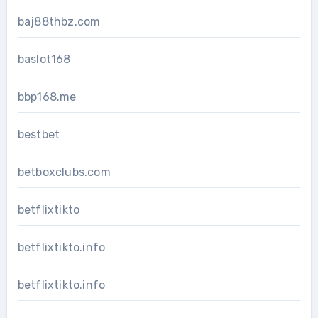
baj88thbz.com
baslot168
bbp168.me
bestbet
betboxclubs.com
betflixtikto
betflixtikto.info
betflixtikto.info