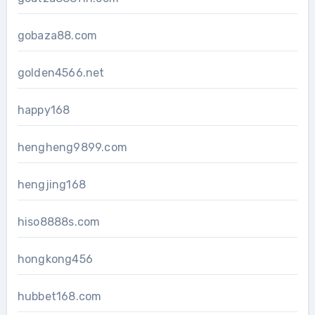
gobaza88.com
golden4566.net
happy168
hengheng9899.com
hengjing168
hiso8888s.com
hongkong456
hubbet168.com