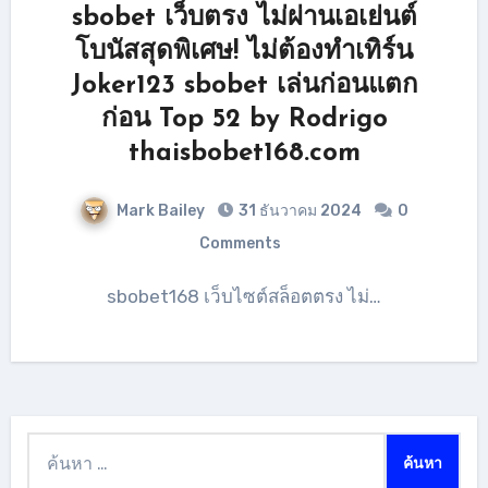
sbobet เว็บตรง ไม่ผ่านเอเย่นต์
โบนัสสุดพิเศษ! ไม่ต้องทำเทิร์น
Joker123 sbobet เล่นก่อนแตก
ก่อน Top 52 by Rodrigo
thaisbobet168.com
Mark Bailey
31 ธันวาคม 2024
0
Comments
sbobet168 เว็บไซต์สล็อตตรง ไม่…
ค้นหา
สำหรับ: