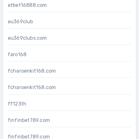
etbet16888.com
eu369club
eu369clubs.com
faro168
fcharoenkit168.com
fcharoenkit168.com
ff123th
finfinbet789.com
finfinbet789.com