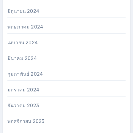
มิถุนายน 2024
พฤษภาคม 2024
เมษายน 2024
มีนาคม 2024
กุมภาพันธ์ 2024
มกราคม 2024
ธันวาคม 2023
พฤศจิกายน 2023