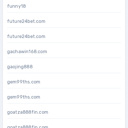
funny18
future24bet.com
future24bet.com
gachawin168.com
gaojing888
gem99ths.com
gem99ths.com
goatza888fin.com
goatza888fin.com