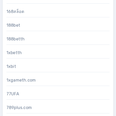
168สล็อต
188bet
188betth
1xbetth
1xbit
1xgameth.com
77UFA
789plus.com