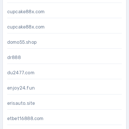
cupcake88x.com
cupcake88x.com
domo55.shop
dr888
du2477.com
enjoy24.fun
erisauto.site
etbet16888.com