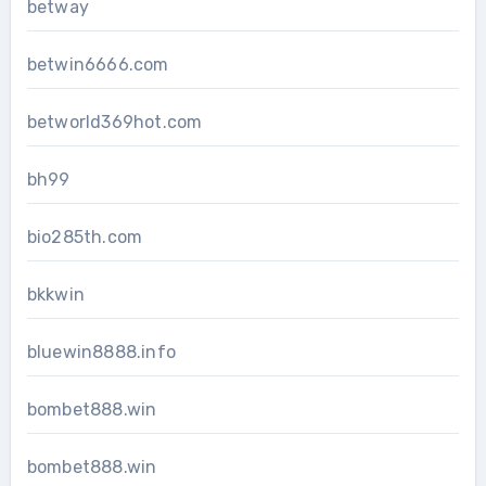
betway
betwin6666.com
betworld369hot.com
bh99
bio285th.com
bkkwin
bluewin8888.info
bombet888.win
bombet888.win