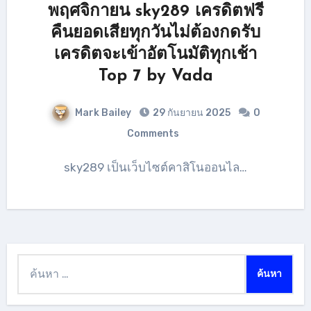
พฤศจิกายน sky289 เครดิตฟรี
คืนยอดเสียทุกวันไม่ต้องกดรับ
เครดิตจะเข้าอัตโนมัติทุกเช้า
Top 7 by Vada
Mark Bailey
29 กันยายน 2025
0
Comments
sky289 เป็นเว็บไซต์คาสิโนออนไล…
ค้นหา
สำหรับ: