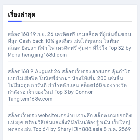
เรื่องล่าสุด
สล็อต168 19 ก.ย. 26 เครดิตฟรี เกมสล็อต ที่ผู้เล่นชื่นชอบ
ที่สุด Cash back 10% ยูสเดียว เล่นได้ทุกเกม ไลฟ์สด
สล็อต ยิงปลา กีฬา ไพ่ เครดิตฟรี คุ้มค่า ที่ไว้ใจ Top 32 by
Mona hengjing168d.com
สล็อต168 9 August 26 สล็อตเว็บตรง สายแตก ลุ้นกำไร
แบบไม่เสียฟีล โบนัสพี่ฝากมา น้องให้เพิ่ม 200 เล่นลื่น
ไม่มีสะดุด การันตี กำไรหลักแสน สล็อต168 ของรางวัล
กำลังรอ เจ้าของใหม่ Top 3 by Connor
Tangtem168e.com
สล็อตเว็บตรง websiteแตกง่าย เจาะลึก สล็อต เกมยอดฮิต
แห่งยุค พร้อมวิธีเล่นและสิ่งที่มือใหม่ต้องรู้ พนัน เว็บใหญ่
ทดลองเล่น Top 64 by Sharyl Jin888.asia 8 ก.ค. 2569