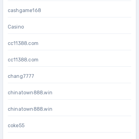
cashgame168
Casino
cc11388.com
cc11388.com
chang7777
chinatown888.win
chinatown888.win
coke55