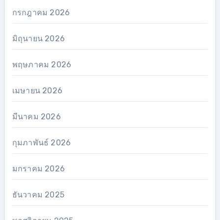
กรกฎาคม 2026
มิถุนายน 2026
พฤษภาคม 2026
เมษายน 2026
มีนาคม 2026
กุมภาพันธ์ 2026
มกราคม 2026
ธันวาคม 2025