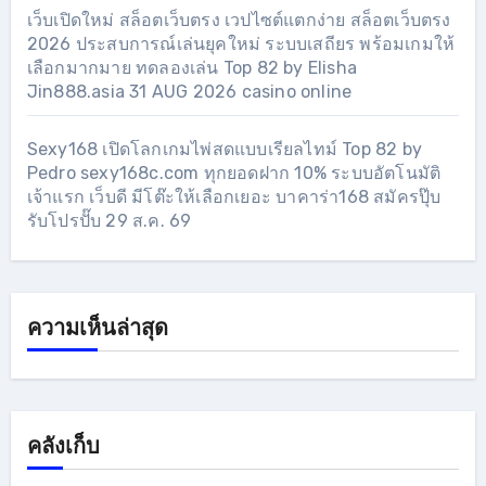
เว็บเปิดใหม่ สล็อตเว็บตรง เวปไซต์แตกง่าย สล็อตเว็บตรง
2026 ประสบการณ์เล่นยุคใหม่ ระบบเสถียร พร้อมเกมให้
เลือกมากมาย ทดลองเล่น Top 82 by Elisha
Jin888.asia 31 AUG 2026 casino online
Sexy168 เปิดโลกเกมไพ่สดแบบเรียลไทม์ Top 82 by
Pedro sexy168c.com ทุกยอดฝาก 10% ระบบอัตโนมัติ
เจ้าแรก เว็บดี มีโต๊ะให้เลือกเยอะ บาคาร่า168 สมัครปุ๊บ
รับโปรปั๊บ 29 ส.ค. 69
ความเห็นล่าสุด
คลังเก็บ