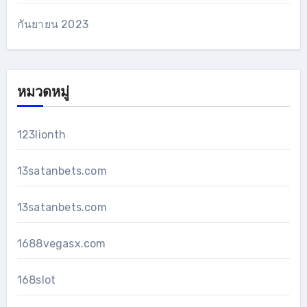
กันยายน 2023
หมวดหมู่
123lionth
13satanbets.com
13satanbets.com
1688vegasx.com
168slot