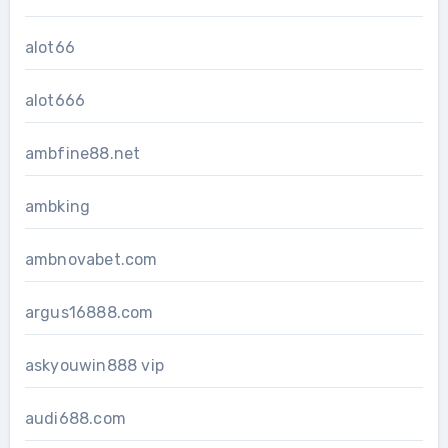
alot66
alot666
ambfine88.net
ambking
ambnovabet.com
argus16888.com
askyouwin888 vip
audi688.com