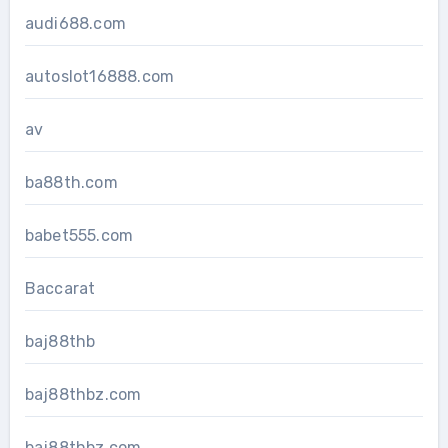
audi688.com
autoslot16888.com
av
ba88th.com
babet555.com
Baccarat
baj88thb
baj88thbz.com
baj88thbz.com