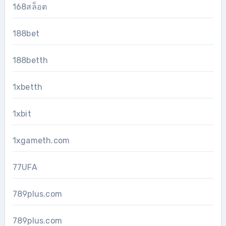
168สล็อต
188bet
188betth
1xbetth
1xbit
1xgameth.com
77UFA
789plus.com
789plus.com