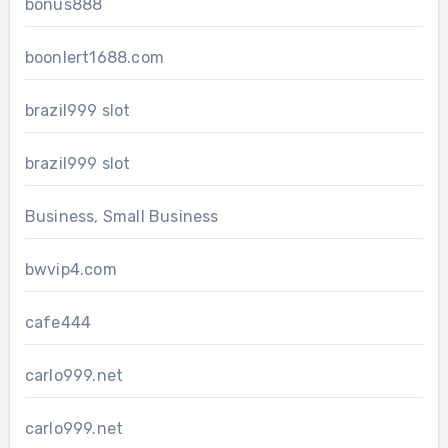
bonus888
boonlert1688.com
brazil999 slot
brazil999 slot
Business, Small Business
bwvip4.com
cafe444
carlo999.net
carlo999.net