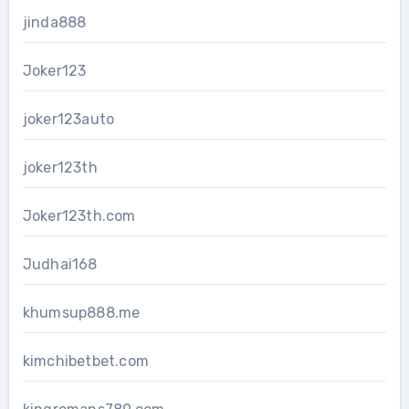
jinda888
Joker123
joker123auto
joker123th
Joker123th.com
Judhai168
khumsup888.me
kimchibetbet.com