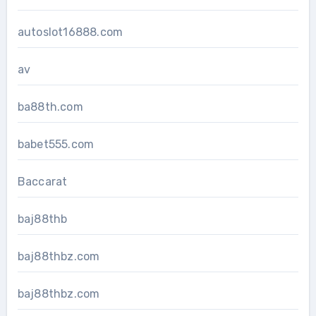
autoslot16888.com
av
ba88th.com
babet555.com
Baccarat
baj88thb
baj88thbz.com
baj88thbz.com