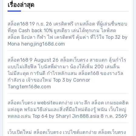
เรื่องล่าสุด
สล็อต168 19 ก.ย. 26 เครดิตฟรี เกมสล็อต ที่ผู้เล่นชื่นชอบ
ที่สุด Cash back 10% ยูสเดียว เล่นได้ทุกเกม ไลฟ์สด
สล็อต ยิงปลา กีฬา ไพ่ เครดิตฟรี คุ้มค่า ที่ไว้ใจ Top 32 by
Mona hengjing168d.com
สล็อต168 9 August 26 สล็อตเว็บตรง สายแตก ลุ้นกำไร
แบบไม่เสียฟีล โบนัสพี่ฝากมา น้องให้เพิ่ม 200 เล่นลื่น
ไม่มีสะดุด การันตี กำไรหลักแสน สล็อต168 ของรางวัล
กำลังรอ เจ้าของใหม่ Top 3 by Connor
Tangtem168e.com
สล็อตเว็บตรง websiteแตกง่าย เจาะลึก สล็อต เกมยอดฮิต
แห่งยุค พร้อมวิธีเล่นและสิ่งที่มือใหม่ต้องรู้ พนัน เว็บใหญ่
ทดลองเล่น Top 64 by Sharyl Jin888.asia 8 ก.ค. 2569
เว็บเปิดใหม่ สล็อตเว็บตรง เวปไซต์แตกง่าย สล็อตเว็บตรง