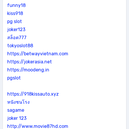
funny18
kiss918
pg slot
joker123
สล็อต777
tokyoslot88
https://betwayvietnam.com
https://jokerasia.net
https://moodeng.in
pgslot
https://918kissauto.xyz
หนังชนโรง
sagame
joker 123
http://www.movie87hd.com