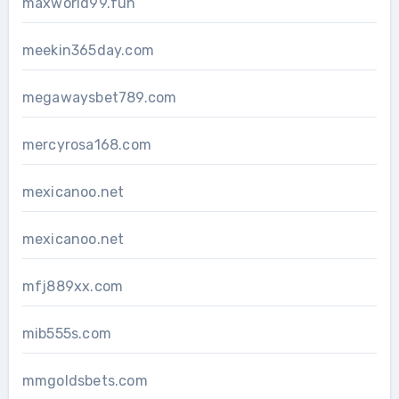
maxworld99.fun
meekin365day.com
megawaysbet789.com
mercyrosa168.com
mexicanoo.net
mexicanoo.net
mfj889xx.com
mib555s.com
mmgoldsbets.com