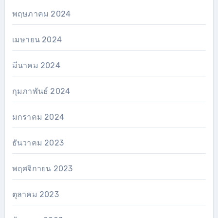
พฤษภาคม 2024
เมษายน 2024
มีนาคม 2024
กุมภาพันธ์ 2024
มกราคม 2024
ธันวาคม 2023
พฤศจิกายน 2023
ตุลาคม 2023