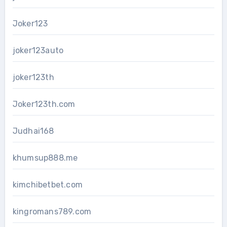
Joker123
joker123auto
joker123th
Joker123th.com
Judhai168
khumsup888.me
kimchibetbet.com
kingromans789.com