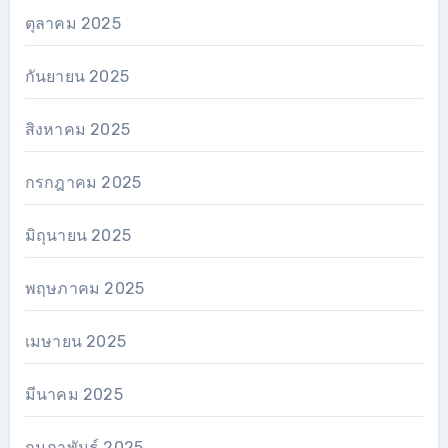
ตุลาคม 2025
กันยายน 2025
สิงหาคม 2025
กรกฎาคม 2025
มิถุนายน 2025
พฤษภาคม 2025
เมษายน 2025
มีนาคม 2025
กุมภาพันธ์ 2025