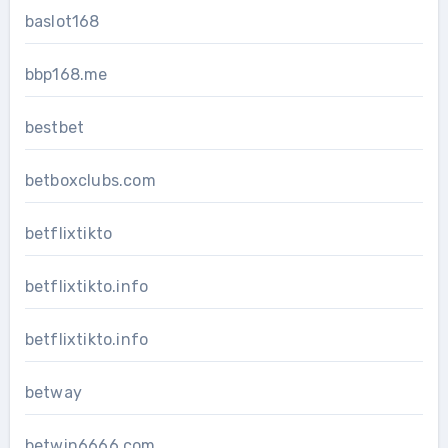
baslot168
bbp168.me
bestbet
betboxclubs.com
betflixtikto
betflixtikto.info
betflixtikto.info
betway
betwin6666.com