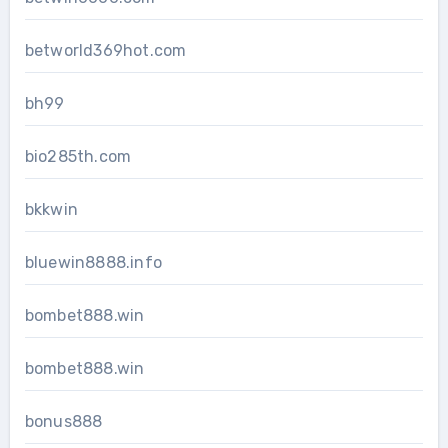
betworld369hot.com
bh99
bio285th.com
bkkwin
bluewin8888.info
bombet888.win
bombet888.win
bonus888