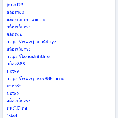
joker123
สล็อต168
สล็อตเว็บตรง แตกง่าย
สล็อตเว็บตรง
สล็อต66
https://www.jinda44.xyz
สล็อตเว็บตรง
https://bonus888.life
สล็อต888
slot99
https://www.pussy888fun.io
บาคาร่า
slotxo
สล็อตเว็บตรง
หนังโป๊ไทย
1xbet