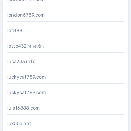
london6789.com
lot888
lotto432 ทางเข้า
luca333.info
luckycat789.com
luckycat789.com
luis16888.com
lux555.net