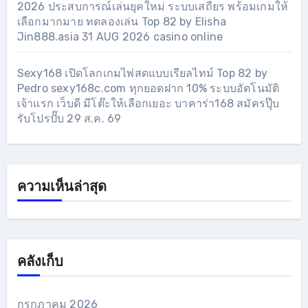
2026 ประสบการณ์เล่นยุคใหม่ ระบบเสถียร พร้อมเกมให้
เลือกมากมาย ทดลองเล่น Top 82 by Elisha
Jin888.asia 31 AUG 2026 casino online
Sexy168 เปิดโลกเกมไพ่สดแบบเรียลไทม์ Top 82 by
Pedro sexy168c.com ทุกยอดฝาก 10% ระบบอัตโนมัติ
เจ้าแรก เว็บดี มีโต๊ะให้เลือกเยอะ บาคาร่า168 สมัครปุ๊บ
รับโปรปั๊บ 29 ส.ค. 69
ความเห็นล่าสุด
คลังเก็บ
กรกฎาคม 2026