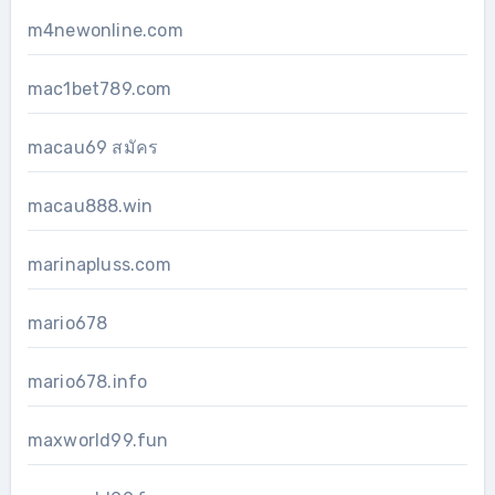
m4newonline.com
mac1bet789.com
macau69 สมัคร
macau888.win
marinapluss.com
mario678
mario678.info
maxworld99.fun