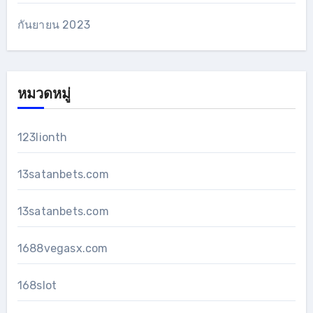
กันยายน 2023
หมวดหมู่
123lionth
13satanbets.com
13satanbets.com
1688vegasx.com
168slot