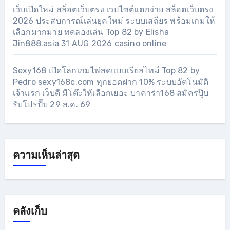
เว็บเปิดใหม่ สล็อตเว็บตรง เวปไซต์แตกง่าย สล็อตเว็บตรง
2026 ประสบการณ์เล่นยุคใหม่ ระบบเสถียร พร้อมเกมให้
เลือกมากมาย ทดลองเล่น Top 82 by Elisha
Jin888.asia 31 AUG 2026 casino online
Sexy168 เปิดโลกเกมไพ่สดแบบเรียลไทม์ Top 82 by
Pedro sexy168c.com ทุกยอดฝาก 10% ระบบอัตโนมัติ
เจ้าแรก เว็บดี มีโต๊ะให้เลือกเยอะ บาคาร่า168 สมัครปุ๊บ
รับโปรปั๊บ 29 ส.ค. 69
ความเห็นล่าสุด
คลังเก็บ