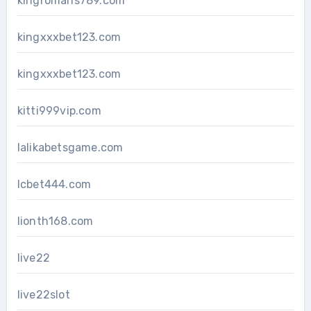
kingromans789.com
kingxxxbet123.com
kingxxxbet123.com
kitti999vip.com
lalikabetsgame.com
lcbet444.com
lionth168.com
live22
live22slot