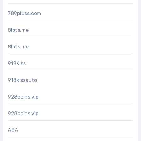
789pluss.com
8lots.me
8lots.me
918Kiss
918kissauto
928coins.vip
928coins.vip
ABA