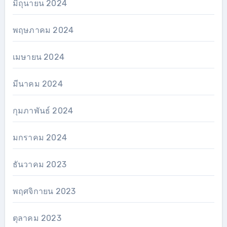
มิถุนายน 2024
พฤษภาคม 2024
เมษายน 2024
มีนาคม 2024
กุมภาพันธ์ 2024
มกราคม 2024
ธันวาคม 2023
พฤศจิกายน 2023
ตุลาคม 2023