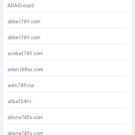
ABAGroup2
abbet789.com
abbet789.com
acebet789.com
aden168ss.com
adm789.vip
allbet24hr
allone745s.com
allone745s.com