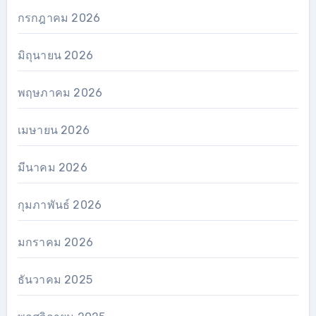
กรกฎาคม 2026
มิถุนายน 2026
พฤษภาคม 2026
เมษายน 2026
มีนาคม 2026
กุมภาพันธ์ 2026
มกราคม 2026
ธันวาคม 2025