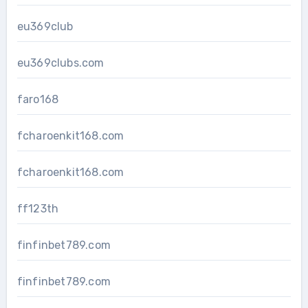
eu369club
eu369clubs.com
faro168
fcharoenkit168.com
fcharoenkit168.com
ff123th
finfinbet789.com
finfinbet789.com