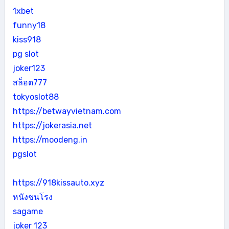
1xbet
funny18
kiss918
pg slot
joker123
สล็อต777
tokyoslot88
https://betwayvietnam.com
https://jokerasia.net
https://moodeng.in
pgslot
https://918kissauto.xyz
หนังชนโรง
sagame
joker 123