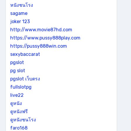
หนังชนโรง
sagame
joker 123
http://www.movie87hd.com
https://www.pussy888play.com
https://pussy888win.com
sexybaccarat
pgslot
pg slot
pgslot เว็บตรง
fullslotpg
live22
ดูหนัง
ดูหนังฟรี
ดูหนังชนโรง
faro168