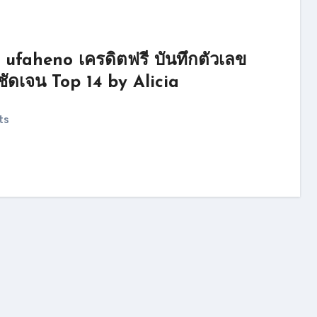
ufaheno เครดิตฟรี บันทึกตัวเลข
บชัดเจน Top 14 by Alicia
ts