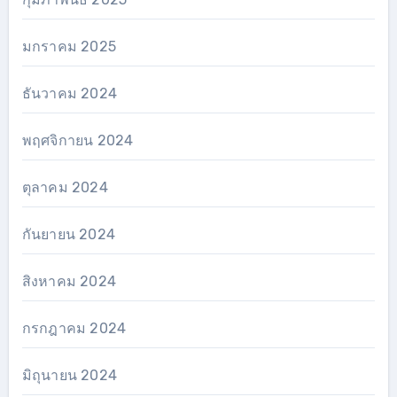
มกราคม 2025
ธันวาคม 2024
พฤศจิกายน 2024
ตุลาคม 2024
กันยายน 2024
สิงหาคม 2024
กรกฎาคม 2024
มิถุนายน 2024