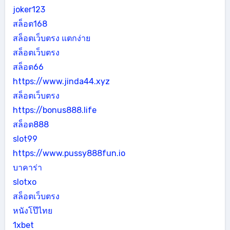
joker123
สล็อต168
สล็อตเว็บตรง แตกง่าย
สล็อตเว็บตรง
สล็อต66
https://www.jinda44.xyz
สล็อตเว็บตรง
https://bonus888.life
สล็อต888
slot99
https://www.pussy888fun.io
บาคาร่า
slotxo
สล็อตเว็บตรง
หนังโป๊ไทย
1xbet