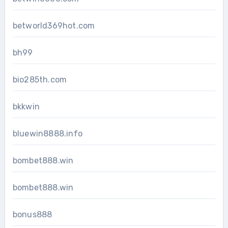
betworld369hot.com
bh99
bio285th.com
bkkwin
bluewin8888.info
bombet888.win
bombet888.win
bonus888