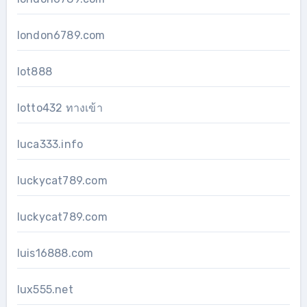
london6789.com
lot888
lotto432 ทางเข้า
luca333.info
luckycat789.com
luckycat789.com
luis16888.com
lux555.net