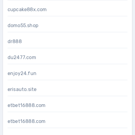
cupcake88x.com
domo55.shop
dr888
du2477.com
enjoy24.fun
erisauto.site
etbet16888.com
etbet16888.com