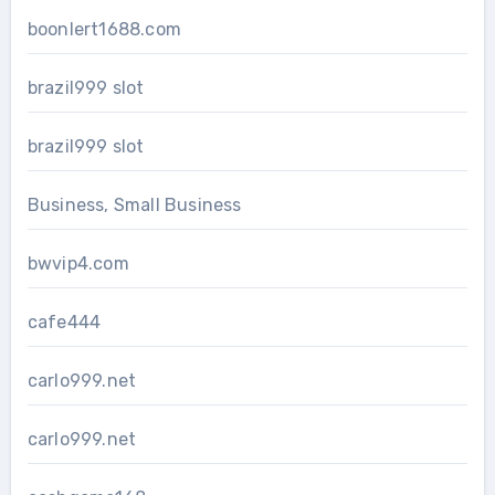
boonlert1688.com
brazil999 slot
brazil999 slot
Business, Small Business
bwvip4.com
cafe444
carlo999.net
carlo999.net