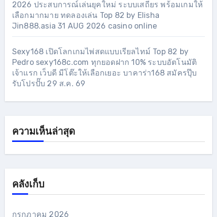
2026 ประสบการณ์เล่นยุคใหม่ ระบบเสถียร พร้อมเกมให้
เลือกมากมาย ทดลองเล่น Top 82 by Elisha
Jin888.asia 31 AUG 2026 casino online
Sexy168 เปิดโลกเกมไพ่สดแบบเรียลไทม์ Top 82 by
Pedro sexy168c.com ทุกยอดฝาก 10% ระบบอัตโนมัติ
เจ้าแรก เว็บดี มีโต๊ะให้เลือกเยอะ บาคาร่า168 สมัครปุ๊บ
รับโปรปั๊บ 29 ส.ค. 69
ความเห็นล่าสุด
คลังเก็บ
กรกฎาคม 2026