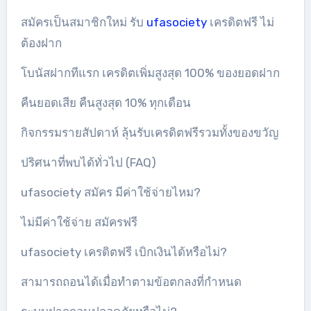
สมัครเป็นสมาชิกใหม่ รับ
ufasociety
เครดิตฟรี ไม่
ต้องฝาก
โบนัสฝากทีแรก เครดิตเพิ่มสูงสุด 100% ของยอดฝาก
คืนยอดเสีย คืนสูงสุด 10% ทุกเดือน
กิจกรรมรายสัปดาห์ ลุ้นรับเครดิตฟรีรวมทั้งของขวัญ
ปริศนาที่พบได้ทั่วไป (FAQ)
ufasociety สมัคร มีค่าใช้จ่ายไหม?
ไม่มีค่าใช้จ่าย สมัครฟรี
ufasociety เครดิตฟรี เบิกเงินได้หรือไม่?
สามารถถอนได้เมื่อทำตามข้อตกลงที่กำหนด