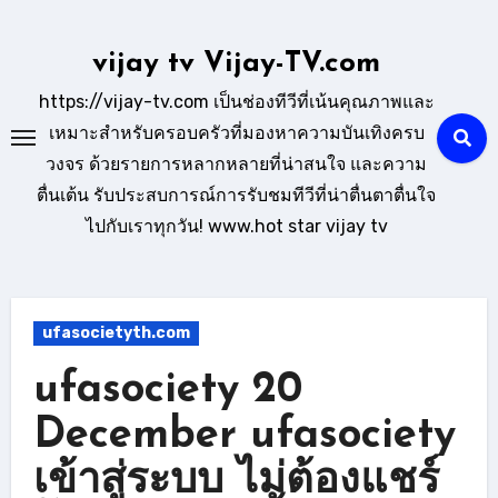
Skip
to
vijay tv Vijay-TV.com
content
https://vijay-tv.com เป็นช่องทีวีที่เน้นคุณภาพและ
เหมาะสำหรับครอบครัวที่มองหาความบันเทิงครบ
วงจร ด้วยรายการหลากหลายที่น่าสนใจ และความ
ตื่นเต้น รับประสบการณ์การรับชมทีวีที่น่าตื่นตาตื่นใจ
ไปกับเราทุกวัน! www.hot star vijay tv
ufasocietyth.com
ufasociety 20
December ufasociety
เข้าสู่ระบบ ไม่ต้องแชร์