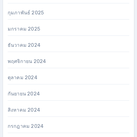
กุมภาพันธ์ 2025
มกราคม 2025
ธันวาคม 2024
พฤศจิกายน 2024
ตุลาคม 2024
กันยายน 2024
สิงหาคม 2024
กรกฎาคม 2024