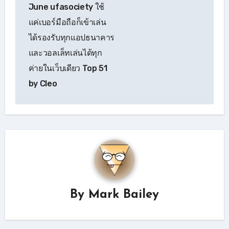
เรื่อง
June ufasociety ใช้
แค่เบอร์มือถือก็เข้าเล่น
ได้รองรับทุกแอปธนาคาร
และวอลเล็ทเล่นได้ทุก
ค่ายในเว็บเดียว Top 51
by Cleo
By
Mark Bailey