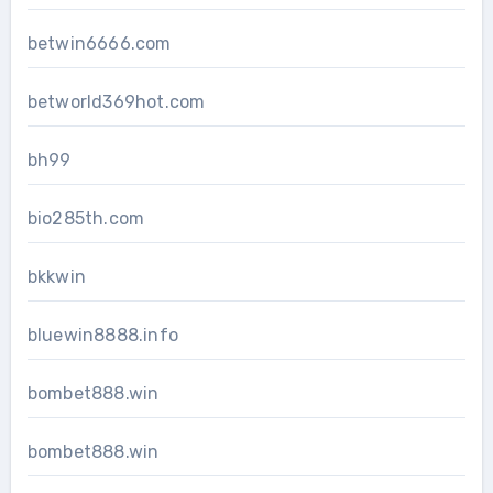
betwin6666.com
betworld369hot.com
bh99
bio285th.com
bkkwin
bluewin8888.info
bombet888.win
bombet888.win