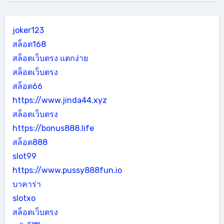
joker123
สล็อต168
สล็อตเว็บตรง แตกง่าย
สล็อตเว็บตรง
สล็อต66
https://www.jinda44.xyz
สล็อตเว็บตรง
https://bonus888.life
สล็อต888
slot99
https://www.pussy888fun.io
บาคาร่า
slotxo
สล็อตเว็บตรง