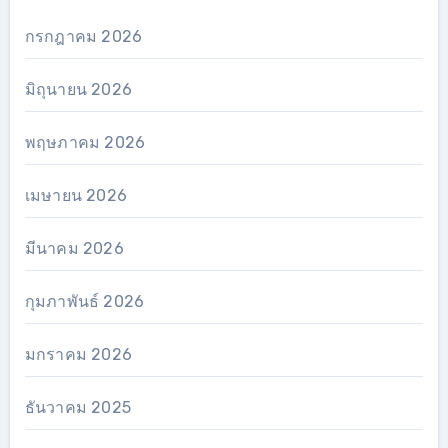
กรกฎาคม 2026
มิถุนายน 2026
พฤษภาคม 2026
เมษายน 2026
มีนาคม 2026
กุมภาพันธ์ 2026
มกราคม 2026
ธันวาคม 2025