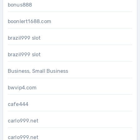
bonus888
boonlert1688.com
brazil999 slot
brazil999 slot
Business, Small Business
bwvip4.com
cafe444
carlo999.net
carlo999.net