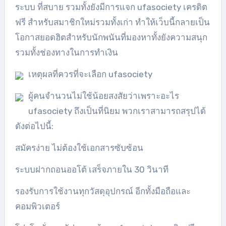
ระบบ ที่สบาย รวมทั้งยังมีการแจก ufasociety เครดิต
ฟรี สำหรับสมาชิกใหม่รวมทั้งเก่า ทำให้เว็บนี้กลายเป็น
โอกาสยอดฮิตสำหรับนักพนันที่มองหาทั้งยังความสนุก
รวมทั้งช่องทางในการทำเงิน
เหตุผลที่ควรที่จะเลือก ufasociety
ผู้คนจำนวนไม่ใช้น้อยสงสัยว่าเพราะอะไร
ufasociety ถึงเป็นที่นิยม พวกเราสามารถสรุปได้
ดังต่อไปนี้:
สมัครง่าย ไม่ต้องใช้เอกสารซับซ้อน
ระบบฝากถอนออโต้ เสร็จภายใน 30 วินาที
รองรับการใช้งานทุกวัสดุอุปกรณ์ อีกทั้งมือถือและ
คอมพิวเตอร์