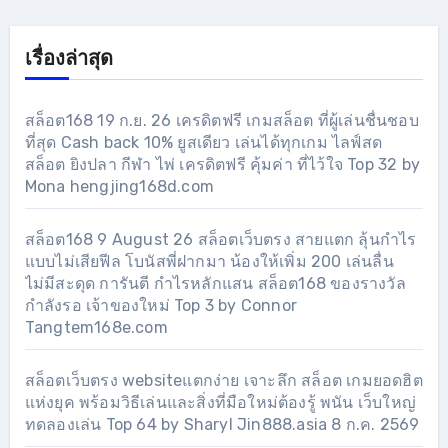
เรื่องล่าสุด
สล็อต168 19 ก.ย. 26 เครดิตฟรี เกมสล็อต ที่ผู้เล่นชื่นชอบ
ที่สุด Cash back 10% ยูสเดียว เล่นได้ทุกเกม ไลฟ์สด
สล็อต ยิงปลา กีฬา ไพ่ เครดิตฟรี คุ้มค่า ที่ไว้ใจ Top 32 by
Mona hengjing168d.com
สล็อต168 9 August 26 สล็อตเว็บตรง สายแตก ลุ้นกำไร
แบบไม่เสียฟีล โบนัสพี่ฝากมา น้องให้เพิ่ม 200 เล่นลื่น
ไม่มีสะดุด การันตี กำไรหลักแสน สล็อต168 ของรางวัล
กำลังรอ เจ้าของใหม่ Top 3 by Connor
Tangtem168e.com
สล็อตเว็บตรง websiteแตกง่าย เจาะลึก สล็อต เกมยอดฮิต
แห่งยุค พร้อมวิธีเล่นและสิ่งที่มือใหม่ต้องรู้ พนัน เว็บใหญ่
ทดลองเล่น Top 64 by Sharyl Jin888.asia 8 ก.ค. 2569