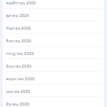
พฤศจิกายน 2025
ตุลาคม 2025
กันยายน 2025
สิงหาคม 2025
กรกฎาคม 2025
มิถุนายน 2025
พฤษภาคม 2025
เมษายน 2025
มีนาคม 2025