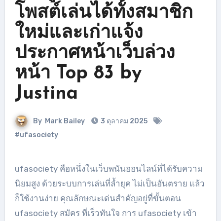
โพสต์เล่นได้ทั้งสมาชิก
ใหม่และเก่าแจ้ง
ประกาศหน้าเว็บล่วง
หน้า Top 83 by
Justina
By
Mark Bailey
3 ตุลาคม 2025
#ufasociety
ufasociety คือหนึ่งในเว็บพนันออนไลน์ที่ได้รับความ
นิยมสูง ด้วยระบบการเล่นที่ล้ำยุค ไม่เป็นอันตราย แล้ว
ก็ใช้งานง่าย คุณลักษณะเด่นสำคัญอยู่ที่ขั้นตอน
ufasociety สมัคร ที่เร็วทันใจ การ ufasociety เข้า