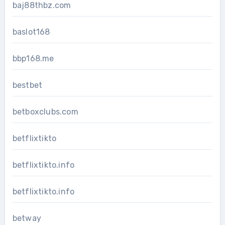
baj88thbz.com
baslot168
bbp168.me
bestbet
betboxclubs.com
betflixtikto
betflixtikto.info
betflixtikto.info
betway