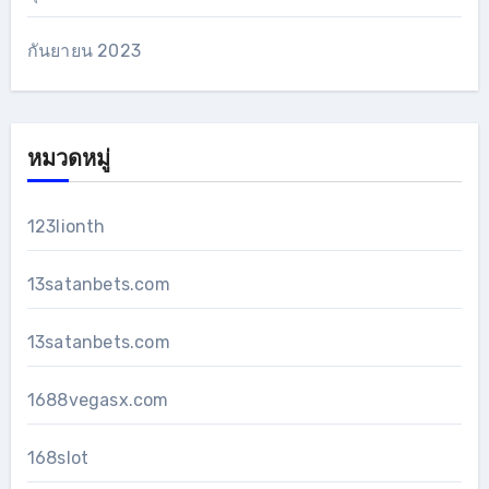
กันยายน 2023
หมวดหมู่
123lionth
13satanbets.com
13satanbets.com
1688vegasx.com
168slot