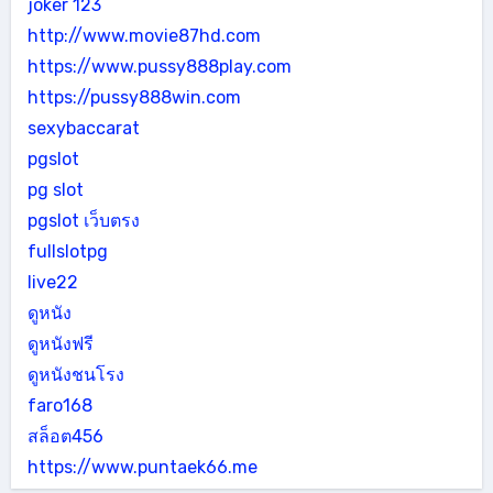
joker 123
http://www.movie87hd.com
https://www.pussy888play.com
https://pussy888win.com
sexybaccarat
pgslot
pg slot
pgslot เว็บตรง
fullslotpg
live22
ดูหนัง
ดูหนังฟรี
ดูหนังชนโรง
faro168
สล็อต456
https://www.puntaek66.me