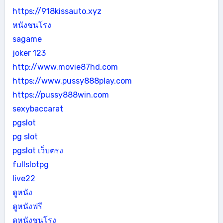
https://918kissauto.xyz
หนังชนโรง
sagame
joker 123
http://www.movie87hd.com
https://www.pussy888play.com
https://pussy888win.com
sexybaccarat
pgslot
pg slot
pgslot เว็บตรง
fullslotpg
live22
ดูหนัง
ดูหนังฟรี
ดูหนังชนโรง