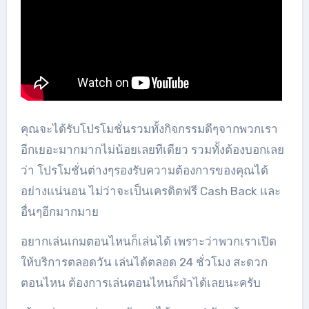
คุณจะได้รับโปรโมชั่นรวมทั้งกิจกรรมดีๆจากพวกเรา
อีกเยอะมากมากไม่น้อยเลยทีเดียว รวมทั้งต้องบอกเลย
ว่า โปรโมชั่นต่างๆรองรับความต้องการของคุณได้
อย่างแน่นอน ไม่ว่าจะเป็นเครดิตฟรี Cash Back และ
อื่นๆอีกมากมาย
อยากเล่นเกมตอนไหนก็เล่นได้ เพราะว่าพวกเราเปิด
ให้บริการตลอดวัน เล่นได้ตลอด 24 ชั่วโมง สะดวก
ตอนไหน ต้องการเล่นตอนไหนก็ฝ่าได้เลยนะครับ