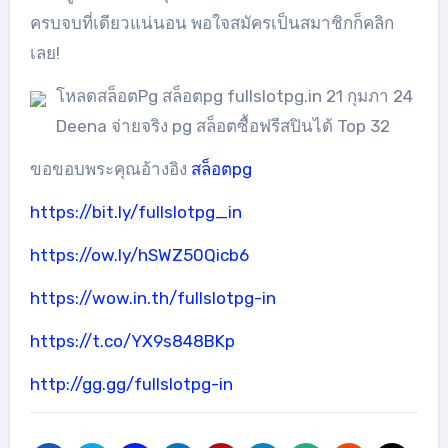
ครบจบที่เดียวแน่นอน พอใจสมัครเป็นสมาชิกก็คลิก
เลย!
โหลดสล็อตPg สล็อตpg fullslotpg.in 21 กุมภา 24
Deena จ่ายจริง pg สล็อตซื้อฟรีสปินได้ Top 32
ขอขอบพระคุณอ้างอิง
สล็อตpg
https://bit.ly/fullslotpg_in
https://ow.ly/hSWZ50Qicb6
https://wow.in.th/fullslotpg-in
https://t.co/YX9s848BKp
http://gg.gg/fullslotpg-in