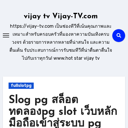
Skip
to
vijay tv Vijay-TV.com
content
https://vijay-tv.com เป็นช่องทีวีที่เน้นคุณภาพและ
เหมาะสำหรับครอบครัวที่มองหาความบันเทิงครบ
วงจร ด้วยรายการหลากหลายที่น่าสนใจ และความ
ตื่นเต้น รับประสบการณ์การรับชมทีวีที่น่าตื่นตาตื่นใจ
ไปกับเราทุกวัน! www.hot star vijay tv
fullslotpg
Slog pg สล็อต
ทดลองpg slot เว็บหลัก
มือถือเข้าสู่ระบบ pg