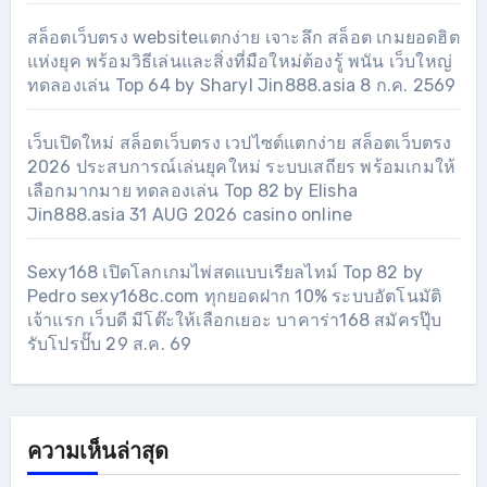
สล็อตเว็บตรง websiteแตกง่าย เจาะลึก สล็อต เกมยอดฮิต
แห่งยุค พร้อมวิธีเล่นและสิ่งที่มือใหม่ต้องรู้ พนัน เว็บใหญ่
ทดลองเล่น Top 64 by Sharyl Jin888.asia 8 ก.ค. 2569
เว็บเปิดใหม่ สล็อตเว็บตรง เวปไซต์แตกง่าย สล็อตเว็บตรง
2026 ประสบการณ์เล่นยุคใหม่ ระบบเสถียร พร้อมเกมให้
เลือกมากมาย ทดลองเล่น Top 82 by Elisha
Jin888.asia 31 AUG 2026 casino online
Sexy168 เปิดโลกเกมไพ่สดแบบเรียลไทม์ Top 82 by
Pedro sexy168c.com ทุกยอดฝาก 10% ระบบอัตโนมัติ
เจ้าแรก เว็บดี มีโต๊ะให้เลือกเยอะ บาคาร่า168 สมัครปุ๊บ
รับโปรปั๊บ 29 ส.ค. 69
ความเห็นล่าสุด