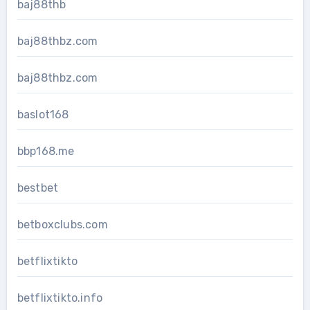
baj88thb
baj88thbz.com
baj88thbz.com
baslot168
bbp168.me
bestbet
betboxclubs.com
betflixtikto
betflixtikto.info