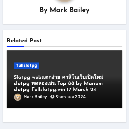
By
Mark Bailey
Related Post
fullslotpg
Slotpg webแตกง่าย คาสิโนเว็บเปิดใหม่
slotpg ทดลองเล่น Top 88 by Mariam
slotpg Fullslotpg.win 17 March 24
Mark Bailey
9 มกราคม 2024