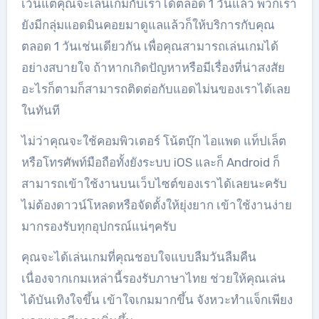
เว้นแต่คุณจะเล่นเกมกับเราได้ตลอด 1 วันแล้ว พวกเรา
ยังมีกลุ่มแอดมินคอยมาดูแลแล้วก็ให้บริการกับคุณ
ตลอด 1 วันเช่นเดียวกัน เพื่อคุณสามารถเล่นเกมได้
อย่างสบายใจ ถ้าหากเกิดปัญหาหรือมีเรื่องที่น่าสงสัย
อะไรก็ตามก็สามารถติดต่อกับแอดไม่นของเราได้เลย
ในทันที
ไม่ว่าคุณจะใช้คอมพิวเตอร์ โน้ตบุ๊ก ไอแพด แท็ปเล็ต
หรือโทรศัพท์มือถือทั้งยังระบบ iOS และก็ Android ก็
สามารถเข้าใช้งานบนเว็บไซต์ของเราได้เลยนะครับ
ไม่ต้องดาวน์โหลดหรือจัดตั้งให้ยุ่งยาก เข้าใช้งานง่าย
มากรองรับทุกอุปกรณ์แน่ๆครับ
คุณจะได้เล่นเกมที่คุณชอบใจแบบลืมวันลืมคืน
เนื่องจากเกมเหล่านี้รองรับภาษาไทย ช่วยให้คุณเล่น
ได้บันเทิงใจขึ้น เข้าใจเกมมากขึ้น จังหวะทำแจ็กเพียง