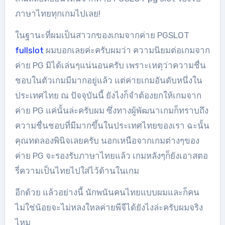
ภาษาไทยทุกเกมไปเลย!
ในฐานะที่ผมเป็นสาวกของเกมจากค่าย PGSLOT
fullslot
ผมบอกเลยค่ะครับผมว่า ความนิยมต่อเกมจาก
ค่าย PG มิได้เล่นๆแน่นอนครับ เพราะเหตุว่าความชื่น
ชอบในตัวเกมมีมากอยู่แล้ว แต่ค่ายเกมอันดับหนึ่งใน
ประเทศไทย ณ ปัจจุบันนี้ ยังไงก็จำต้องยกให้เกมจาก
ค่าย PG แค่นั้นล่ะครับผม ซึ่งทางผู้พัฒนาเกมก็ทราบถึง
ความชื่นชอบที่มีมากขึ้นในประเทศไทยของเรา ฉะนั้น
คุณทดลองพินิจเลยครับ นอกเหนือจากเกมต่างๆของ
ค่าย PG จะรองรับภาษาไทยแล้ว เกมหลังๆก็ยังเอาสตอ
รี่ความเป็นไทยไปใส่ไว้ด้านในเกม
อีกด้วย แล้วอย่างนี้ นักพนันคนไทยแบบผมและก็คน
ไม่ใช่น้อยจะไม่หลงใหลค่ายพีจีได้ยังไงล่ะครับผมจริง
ไหม