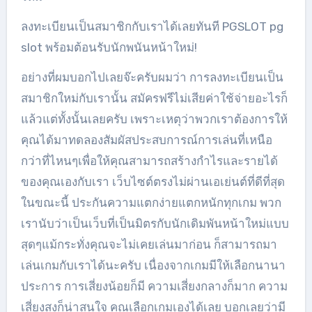
ลงทะเบียนเป็นสมาชิกกับเราได้เลยทันที PGSLOT pg
slot พร้อมต้อนรับนักพนันหน้าใหม่!
อย่างที่ผมบอกไปเลยจ๊ะครับผมว่า การลงทะเบียนเป็น
สมาชิกใหม่กับเรานั้น สมัครฟรีไม่เสียค่าใช้จ่ายอะไรก็
แล้วแต่ทั้งนั้นเลยครับ เพราะเหตุว่าพวกเราต้องการให้
คุณได้มาทดลองสัมผัสประสบการณ์การเล่นที่เหนือ
กว่าที่ไหนๆเพื่อให้คุณสามารถสร้างกำไรและรายได้
ของคุณเองกับเรา เว็บไซต์ตรงไม่ผ่านเอเย่นต์ที่ดีที่สุด
ในขณะนี้ ประกันความแตกง่ายแตกหนักทุกเกม พวก
เรานับว่าเป็นเว็บที่เป็นมิตรกับนักเดิมพันหน้าใหม่แบบ
สุดๆแม้กระทั่งคุณจะไม่เคยเล่นมาก่อน ก็สามารถมา
เล่นเกมกับเราได้นะครับ เนื่องจากเกมมีให้เลือกนานา
ประการ การเสี่ยงน้อยก็มี ความเสี่ยงกลางก็มาก ความ
เสี่ยงสูงก็น่าสนใจ คุณเลือกเกมเองได้เลย บอกเลยว่ามี