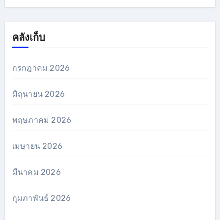
คลังเก็บ
กรกฎาคม 2026
มิถุนายน 2026
พฤษภาคม 2026
เมษายน 2026
มีนาคม 2026
กุมภาพันธ์ 2026