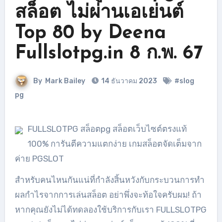
สล็อต ไม่ผ่านเอเย่นต์
Top 80 by Deena
Fullslotpg.in 8 ก.พ. 67
By
Mark Bailey
14 ธันวาคม 2023
#slog
pg
FULLSLOTPG สล็อตpg สล็อตเว็บไซต์ตรงแท้
100% การันตีความแตกง่าย เกมสล็อตจัดเต็มจาก
ค่าย PGSLOT
สำหรับคนไหนกันแน่ที่กำลังสิ้นหวังกับกระบวนการทำ
ผลกำไรจากการเล่นสล็อต อย่าพึ่งจะท้อใจครับผม! ถ้า
หากคุณยังไม่ได้ทดลองใช้บริการกับเรา FULLSLOTPG